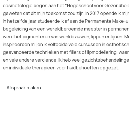
cosmetologie begon aan het "Hogeschool voor Gezondheid" in
geweten dat dit mijn toekomst zou zijn. In 2017 opende ik m
In hetzelfde jaar studeerde ik af aan de Permanente Make
begeleiding van een wereldberoemde meester in permanent
werd het pigmenteren van wenkbrauwen, lippen en lijnen. M
inspireerden mij en ik voltooide vele cursussen in esthetis
geavanceerde technieken met fillers of lipmodellering, waarm
en vele andere verdiende. Ik heb veel gezichtsbehandelingen
en individuele therapieën voor huidbehoeften opgezet.
Afspraak maken